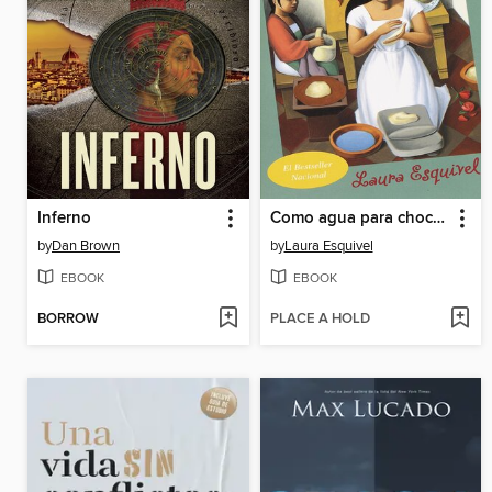
Inferno
Como agua para chocolate
by
Dan Brown
by
Laura Esquivel
EBOOK
EBOOK
BORROW
PLACE A HOLD