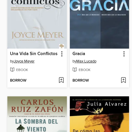
Una Vida Sin Conflictos
Gracia
by
Joyce Meyer
by
Max Lucado
EBOOK
EBOOK
BORROW
BORROW