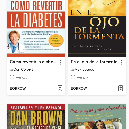
Cómo revertir la diabetes
En el ojo de la tormenta
by
Don Colbert
by
Max Lucado
EBOOK
EBOOK
BORROW
BORROW