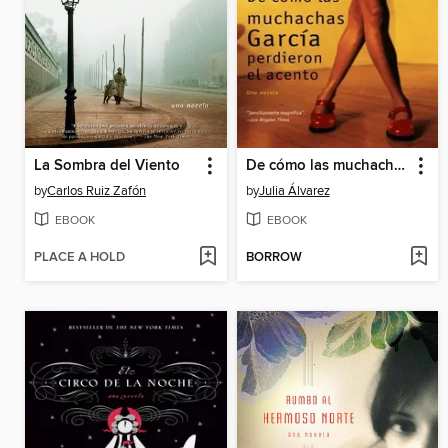
La Sombra del Viento
De cómo las muchachas García perdieron el acento
by
Carlos Ruiz Zafón
by
Julia Álvarez
EBOOK
EBOOK
PLACE A HOLD
BORROW