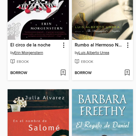
El circo de la noche
Rumbo al Hermoso Norte
by
Erin Morgenstern
by
Luis Alberto Urrea
EBOOK
EBOOK
BORROW
BORROW