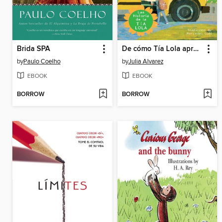
Brida SPA
De cómo Tía Lola aprendió a enseñar
by
Paulo Coelho
by
Julia Alvarez
EBOOK
EBOOK
BORROW
BORROW