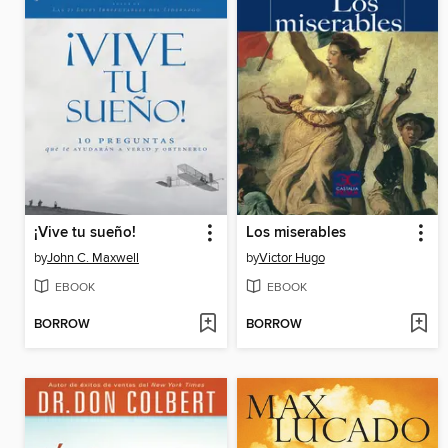
¡Vive tu sueño!
Los miserables
by
John C. Maxwell
by
Victor Hugo
EBOOK
EBOOK
BORROW
BORROW