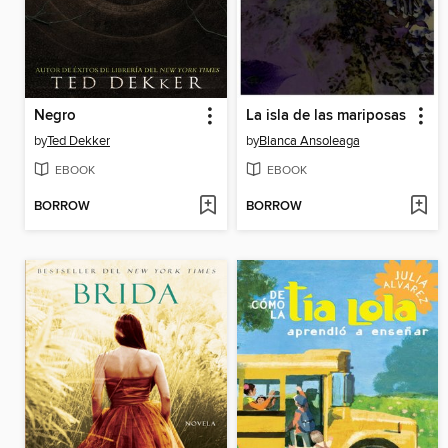
Negro
La isla de las mariposas
by
Ted Dekker
by
Blanca Ansoleaga
EBOOK
EBOOK
BORROW
BORROW