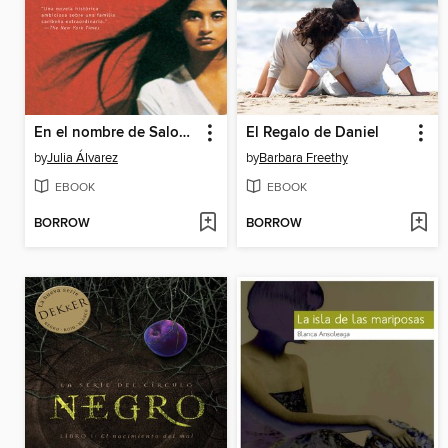
En el nombre de Salomé
El Regalo de Daniel
by
Julia Álvarez
by
Barbara Freethy
EBOOK
EBOOK
BORROW
BORROW