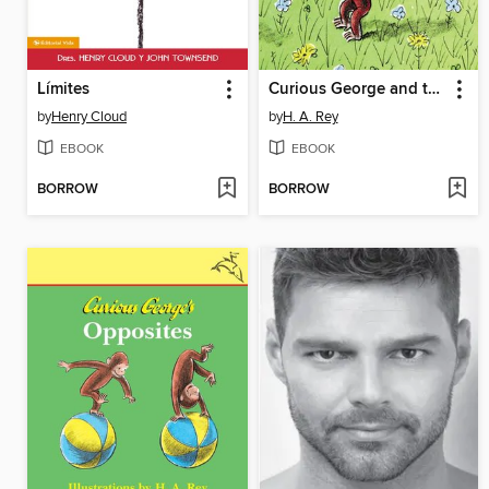
Límites
Curious George and the Bunny
by
Henry Cloud
by
H. A. Rey
EBOOK
EBOOK
BORROW
BORROW