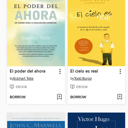
El poder del ahora
El cielo es real
by
Eckhart Tolle
by
Todd Burpo
EBOOK
EBOOK
BORROW
BORROW