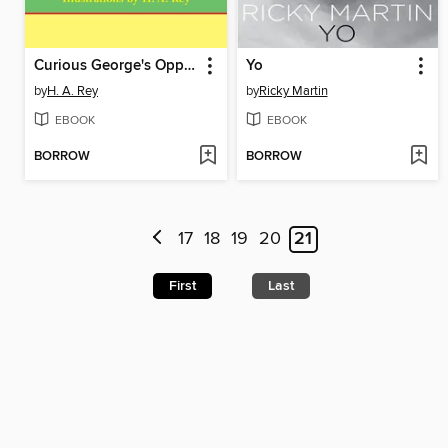
Curious George's Opposites
Yo
by
H. A. Rey
by
Ricky Martin
EBOOK
EBOOK
BORROW
BORROW
17
18
19
20
21
First
Last